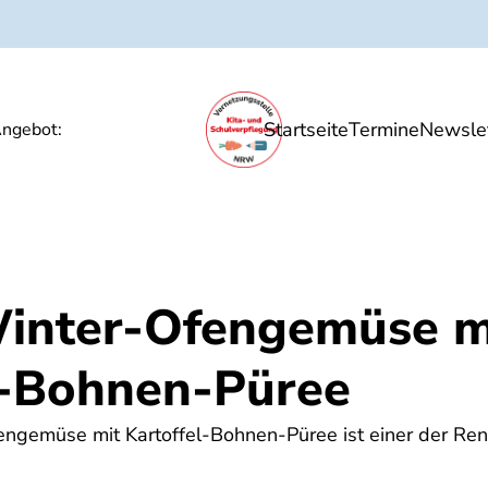
Startseite
Termine
Newslet
Ernährungsbildung
Unsere Angebote
P
ngebot:
inter-Ofengemüse m
l-Bohnen-Püree
ngemüse mit Kartoffel-Bohnen-Püree ist einer der Re