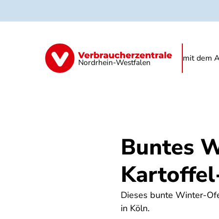
Direkt
zum
Inhalt
Kindertagespflege
Kita
Schule
mit dem A
Nordrhein-Westfalen
Buntes W
Kartoffe
Dieses bunte Winter-Ofe
in Köln.