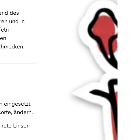
rend des
ren und in
feln
sen
schmecken.
n eingesetzt
orte, ändern.
 rote Linsen