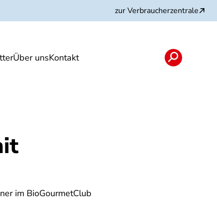
zur Verbraucherzentrale
ter
Über uns
Kontakt
rojekte und Partner
it
nner im BioGourmetClub