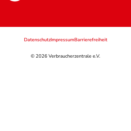
Datenschutz
Impressum
Barrierefreiheit
© 2026
Verbraucherzentrale e.V.
@
@