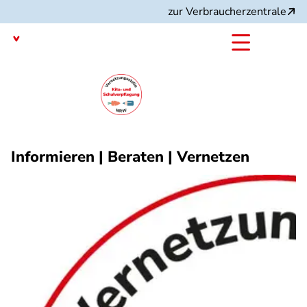
Direkt
zur Verbraucherzentrale
zum
Inhalt
Nordrhein-Westfalen
mit dem
Angebot:
Informieren | Beraten | Vernetzen