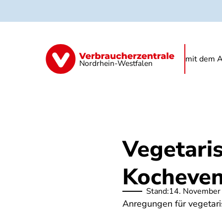
Direkt
zum
Inhalt
Kindertagespflege
Kita
Schule
mit dem A
Nordrhein-Westfalen
Vegetari
Kocheven
Stand:
14. November
Anregungen für vegetari