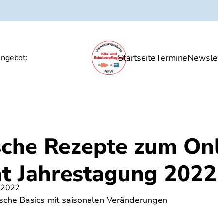
Startseite
Termine
Newslet
Ernährungsbildung
Unsere Angebote
P
ngebot:
sche Rezepte zum Onl
t Jahrestagung 2022
 2022
sche Basics mit saisonalen Veränderungen