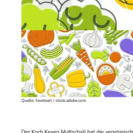
Quelle
:
faveteart / stock.adobe.com
Der Koch Keven Muttschall hat die vegetarisc