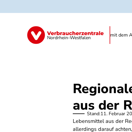
Direkt
zum
Inhalt
Kindertagespflege
Kita
Schule
mit dem A
Nordrhein-Westfalen
Regional
aus der 
Stand:
11. Februar 2
Lebensmittel aus der Reg
allerdings darauf achten,