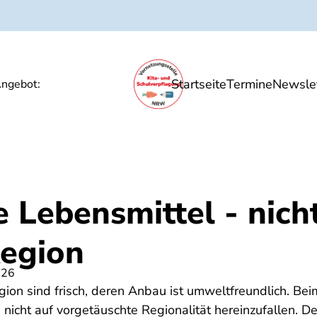
Startseite
Termine
Newslet
Ernährungsbildung
Unsere Angebote
P
ngebot:
e Lebensmittel - nic
Region
026
ion sind frisch, deren Anbau ist umweltfreundlich. Beim
 nicht auf vorgetäuschte Regionalität hereinzufallen. De