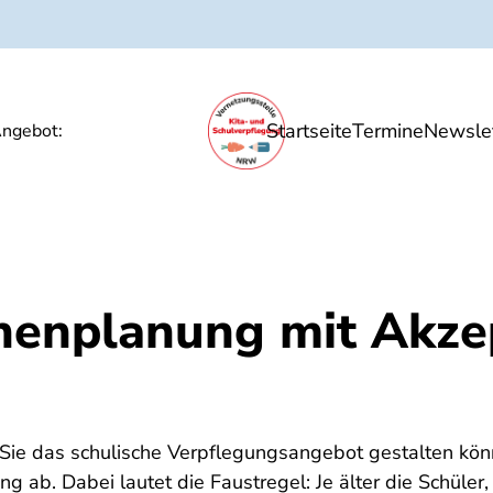
Startseite
Termine
Newslet
Ernährungsbildung
Unsere Angebote
P
ngebot:
enplanung mit Akze
ie das schulische Verpflegungsangebot gestalten kön
 ab. Dabei lautet die Faustregel: Je älter die Schüler, 