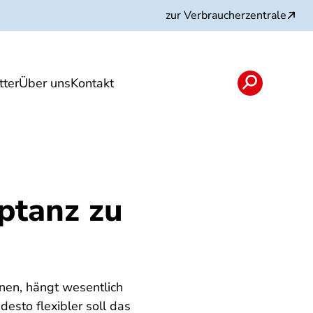
zur Verbraucherzentrale
ter
Über uns
Kontakt
rojekte und Partner
ptanz zu
nen, hängt wesentlich
desto flexibler soll das