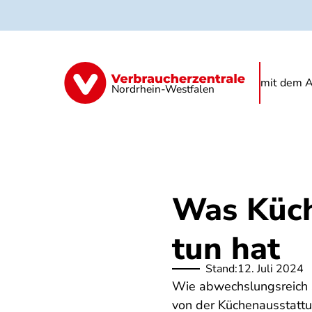
Direkt
zum
Inhalt
Kindertagespflege
Kita
Schule
mit dem A
Nordrhein-Westfalen
Was Küch
tun hat
Stand:
12. Juli 2024
Wie abwechslungsreich S
von der Küchenausstattung