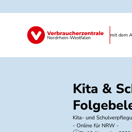
Direkt
zum
Inhalt
Kindertagespflege
Kita
Schule
mit dem A
Nordrhein-Westfalen
Kita & S
Folgebel
Kita- und Schulverpfleg
- Online für NRW -