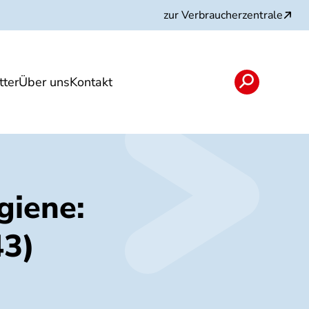
zur Verbraucherzentrale
ter
Über uns
Kontakt
rojekte und Partner
giene:
43)