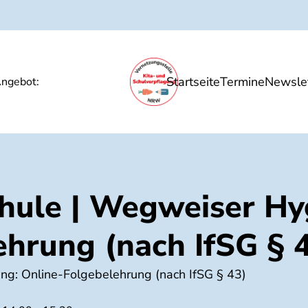
Startseite
Termine
Newslet
Ernährungsbildung
Unsere Angebote
P
ngebot:
chule | Wegweiser Hy
ehrung (nach IfSG § 
ung: Online-Folgebelehrung (nach IfSG § 43)