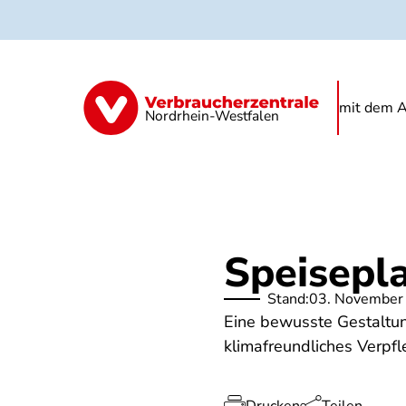
Direkt
zum
Inhalt
Kindertagespflege
Kita
Schule
mit dem A
Nordrhein-Westfalen
Speisepl
Stand:
03. November
Eine bewusste Gestaltun
klimafreundliches Verpfl