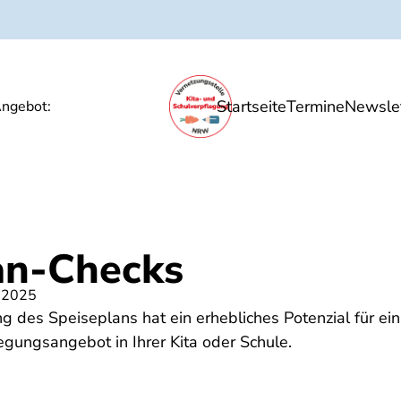
Startseite
Termine
Newslet
Ernährungsbildung
Unsere Angebote
P
ngebot:
an-Checks
 2025
g des Speiseplans hat ein erhebliches Potenzial für 
egungsangebot in Ihrer Kita oder Schule.