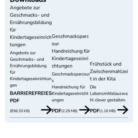
Angebote zur
Geschmacks- und
Ernährungsbildung
für
Geschmacksparc
Kindertageseinrich
our
tungen
Handreichung für
Angebote zur
Kindertageseinri
Geschmacks- und
Frühstück und
chtungen
Ernährungsbildung
Zwischenmahlzei
für
Geschmacksparcour
t in der Kita
Kindertageseinrichtun
s
gen
Handreichung für
Die
BARRIEREFREIES
Kindertageseinricht
Lebensmittelauswa
ungen
hl clever gestalten.
PDF
PDF
PDF
(836.33 KB)
(2.29 MB)
(1.16 MB)