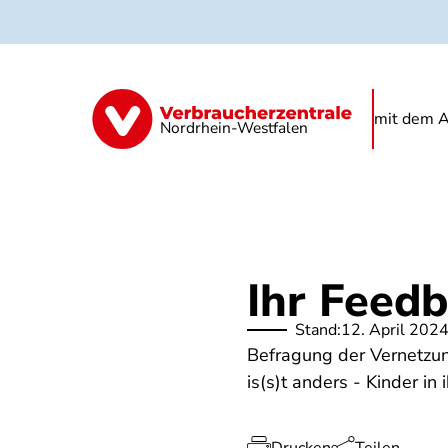
Direkt
zum
Inhalt
Kindertagespflege
Kita
Schule
mit dem A
Nordrhein-Westfalen
Ihr Feedb
Stand:
12. April 202
Befragung der Vernetzu
is(s)t anders - Kinder in