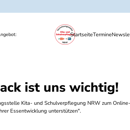
Startseite
Termine
Newslet
Ernährungsbildung
Unsere Angebote
P
ngebot:
ack ist uns wichtig!
4
ngsstelle Kita- und Schulverpflegung NRW zum Online
 ihrer Essentwicklung unterstützen".